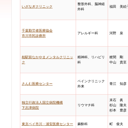
整形外科、脳神経
いざなぎクリニック
福田 美絵
外科
千葉勤労者医療協会
アレルギー科
河野 泉
市川市民診療所
柏駅前なかやまメンタルクリニッ
精神科、リハビリ
粳間 剛
ク
科
中山 貴至
ペインクリニック
さんむ医療センター
青江 知彦
外来
末石 眞
独立行政法人国立病院機構
リウマチ科
杉山 隆夫
下志津病院
杉本 豊彦
東京ベイ市川・浦安医療センター
麻酔科
町 俊夫