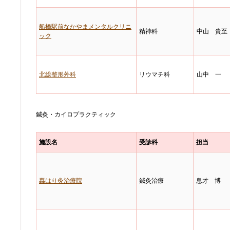
船橋駅前なかやまメンタルクリニ
精神科
中山 貴至
ック
北総整形外科
リウマチ科
山中 一
鍼灸・カイロプラクティック
施設名
受診科
担当
轟はり灸治療院
鍼灸治療
息才 博