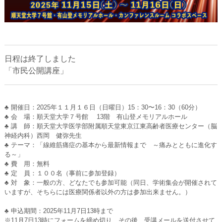
日程は終了しました
「市民公開講座」
♣ 開催日
：2025年１１月１６日（日曜日）15：30〜16：30（60分）
♣ 会 場：順天堂大学７号館 13階 有⼭登メモリアルホール
♣ 講 師：順天堂大学医学部附属順天堂東京江東高齢者医療センター（脳
神経内科）西岡 健弥先生
♣ テーマ：「線維筋痛症の基本から最新情報まで ～痛みとともに進化す
る～」
♣ 費 用：無料
♣ 定 員：１００名（事前に参加登録）
♣ 対 象：一般の方、どなたでも参加可能（同日、学術集会が開催されて
いますが、そちらには医療関係者以外の方は参加出来ません。）
♣ 申込期間：2025年11月7日13時まで
※11月7日13時にフォームを締め切り、その後、受講メールを送付させて